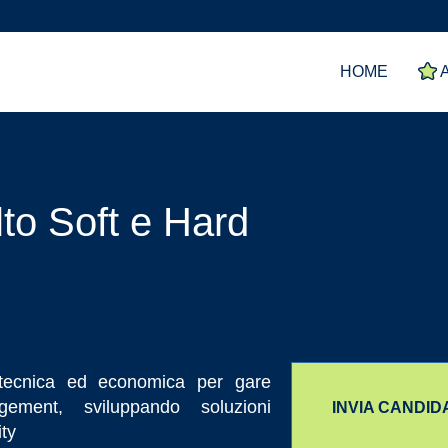
HOME
A
to Soft e Hard
a tecnica ed economica per gare
ement, sviluppando soluzioni
INVIA CANDI
ity