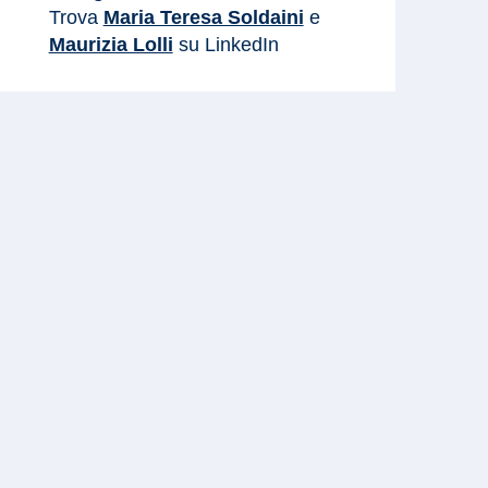
Trova
Maria Teresa Soldaini
e
Maurizia Lolli
su LinkedIn