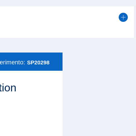
ferimento:
SP20298
ion