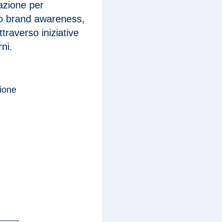
azione per
do brand awareness,
raverso iniziative
rni.
zione